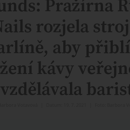
unds: Pražírna R
ails rozjela stro
arlíně, aby přiblí
žení kávy veřejn
 vzdělávala baris
Barbora Votavová
Datum: 19. 7. 2021
Foto: Barbora 