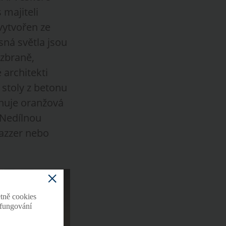
 majiteli
 vytvořen ze
ná světla jsou
 zbraně,
 architekti
 stoly z betonu
inuje oranžová
 Nedílnou
Mazzer nebo
tně cookies
o fungování