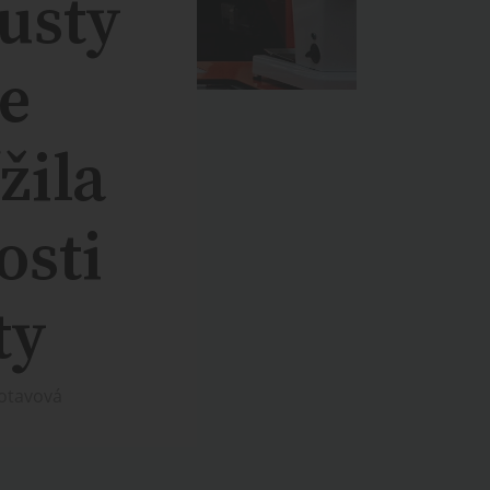
usty
je
žila
osti
ty
Votavová