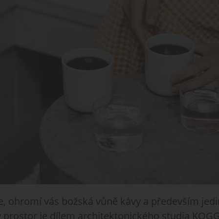
te, ohromí vás božská vůně kávy a především jedin
ý prostor je dílem architektonického studia KOG