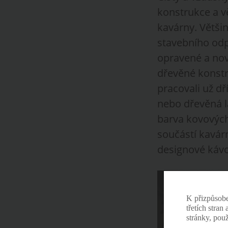
konstrukce a v
kavárny. Většin
stavebního od
opravené a nov
dřevěné konstru
pracovali už dř
nebo dřevěná l
barva kovových
součástí kavárn
designové káv
K přizpůsob
třetích stran
stránky, pou