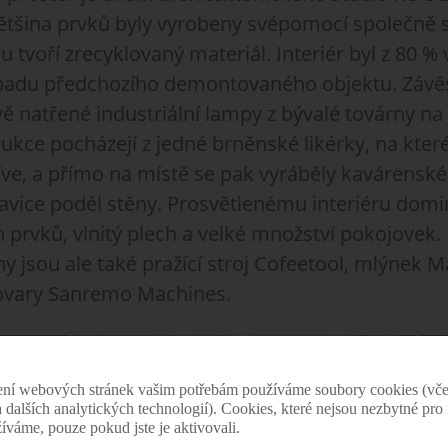
ětšina prvků byly vyrobeny svépomocí společně s
u tvoří zrecyklovaný materiál. Interiér byl z 80 %
padu předchozího demontovaného objektu. Závěs
ě natřené industriální lampy z bývalé továrny na
kce pocházejí z jedné brněnské likérky, na které
íve, a přímo na místě se pak vyráběly kavárenské
avice podél stěny. Prosvětlenému interiéru dom
 prvků, vlnitý plech a velké množství pokojovek.
y jsou ale také pražící stroj Cofeetool, mlýnek 
ovary Sanremo Machines.
ení webových stránek vašim potřebám používáme soubory cookies (vče
 a dalších analytických technologií). Cookies, které nejsou nezbytné pr
žíváme, pouze pokud jste je aktivovali.