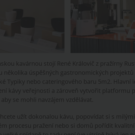
skou kavárnou stojí René Královič z pražírny Rust
du několika úspěšných gastronomických projektů
ké Typiky nebo cateringového baru 5m2. Hlavní 
ažení kávy veřejnosti a zároveň vytvořit platformu 
, aby se mohli navzájem vzdělávat.
hcete užít dokonalou kávu, popovídat si s milými
m procesu pražení nebo si domů pořídit kvalitní
velké snídaně to tady není (ve vitríně bývá jen p