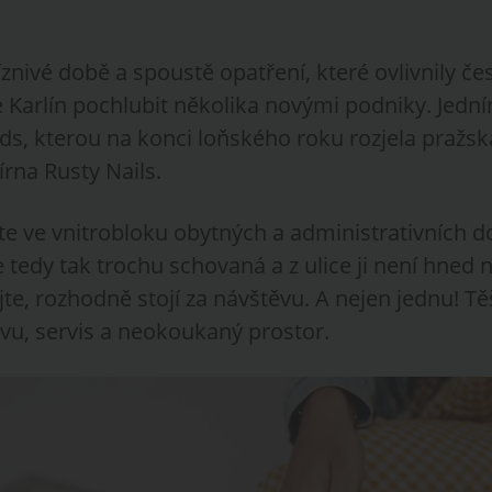
znivé době a spoustě opatření, které ovlivnily če
 Karlín pochlubit několika novými podniky. Jedním
s, kterou na konci loňského roku rozjela pražská
rna Rusty Nails.
e ve vnitrobloku obytných a administrativních 
je tedy tak trochu schovaná a z ulice ji není hned
ejte, rozhodně stojí za návštěvu. A nejen jednu! T
ávu, servis a neokoukaný prostor.