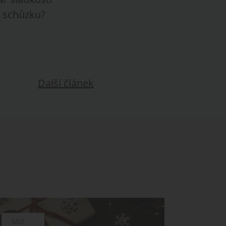
í schůzku?
Další článek
CHUTĚ
MIX