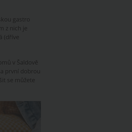
skou gastro
 z nich je
 (dříve
domů v Šaldově
 na první dobrou
ěšit se můžete