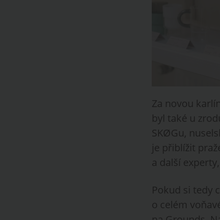
Za novou karlín
byl také u zro
SKØGu, nusels
je přiblížit pr
a další experty
Pokud si tedy c
o celém voňavé
na Grounds. Na 