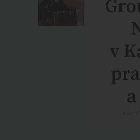
Gro
N
v K
pra
a
Autor: 