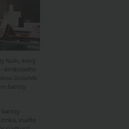
y Nails, který
 – brněnského
ideou Grounds
pro baristy
 baristy
 zrnka, vsaďte
ár sladkostí