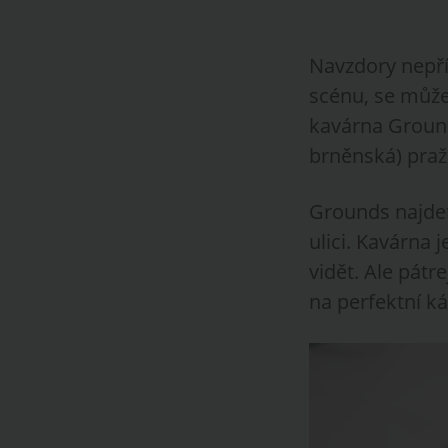
Navzdory nepří
scénu, se může
kavárna Ground
brněnská) praží
Grounds najdet
ulici. Kavárna 
vidět. Ale pátr
na perfektní k