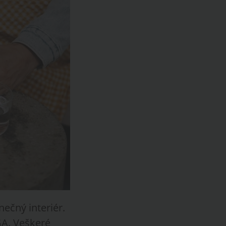
ečný interiér.
GA. Veškeré