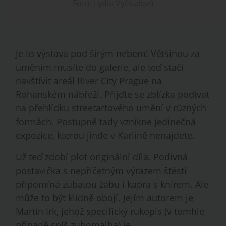
Foto: Lýdia Vyčítalová
Je to výstava pod širým nebem! Většinou za
uměním musíte do galerie, ale teď stačí
navštívit areál River City Prague na
Rohanském nábřeží. Přijďte se zblízka podívat
na přehlídku streetartového umění v různých
formách. Postupně tady vznikne jedinečná
expozice, kterou jinde v Karlíně nenajdete.
Už teď zdobí plot originální díla. Podivná
postavička s nepříčetným výrazem štěstí
připomíná zubatou žábu i kapra s knírem. Ale
může to být klidně obojí. Jejím autorem je
Martin Irk, jehož specifický rukopis (v tomhle
případě spíš zubomalba) je