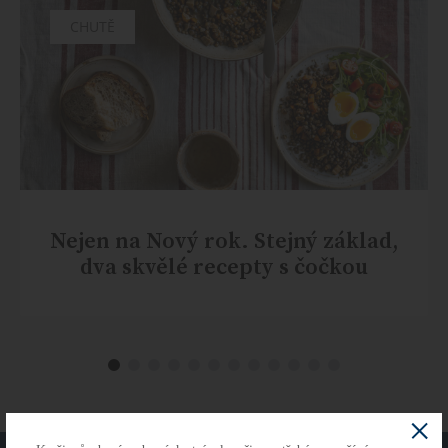
CHUTĚ
Nejen na Nový rok. Stejný základ,
dva skvělé recepty s čočkou