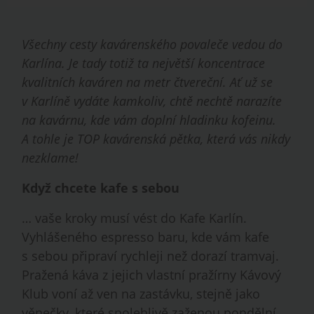
Všechny cesty kavárenského povaleče vedou do
Karlína. Je tady totiž ta největší koncentrace
kvalitních kaváren na metr čtvereční. Ať už se
v Karlíně vydáte kamkoliv, chtě nechtě narazíte
na kavárnu, kde vám doplní hladinku kofeinu.
A tohle je TOP kavárenská pětka, která vás nikdy
nezklame!
Když chcete kafe s sebou
… vaše kroky musí vést do Kafe Karlín.
Vyhlášeného espresso baru, kde vám kafe
s sebou připraví rychleji než dorazí tramvaj.
Pražená káva z jejich vlastní pražírny Kávový
Klub voní až ven na zastávku, stejně jako
věnečky, které spolehlivě zaženou pondělní