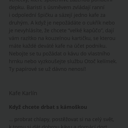
depku. Baristi s úsměvem zvládají ranní
i odpolední špičku a sázejí jedno kafe za
druhým. A když je nepožádáte o cukřík nebo
je nevyhlásíte, že chcete “velké kapůčo”, dají
vám razítko na kouzelnou kartičku, se kterou
máte každé deváté kafe na účet podniku.
Nebojte se tu požádat o kávu do vlastního
hrnku nebo vyzkoušejte službu Otoč kelímek.
Ty papírové se už dávno nenosí!
Kafe Karlín
Když chcete drbat s kámoškou
… probrat chlapy, postěžovat si na celý svět,
k tomu si dát dobrou kávu a domácí dort