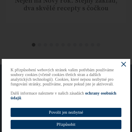
Nejen na Nový rok. Stejný základ,
dva skvělé recepty s čočkou
K přizpůsobení webových stránek vašim potřebám používáme
O NÁS
KONTAKTY
soubory cookies (včetně cookies třetích stran a dalších
analytických technologií). Cookies, které nejsou nezbytné pro
fungování stránky, používáme, pouze pokud jste je aktivovali.
Další informace naleznete v našich zásadách
ochrany osobních
Copyright 2026
údajů
.
Cookies
Imprint
Povolit jen nezbytné
Whistleblowing
Přizpůsobit