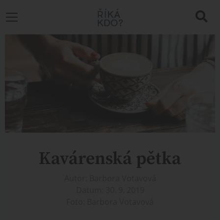
Kavárenská pětka
Autor: Barbora Votavová
Datum: 30. 9. 2019
Foto: Barbora Votavová