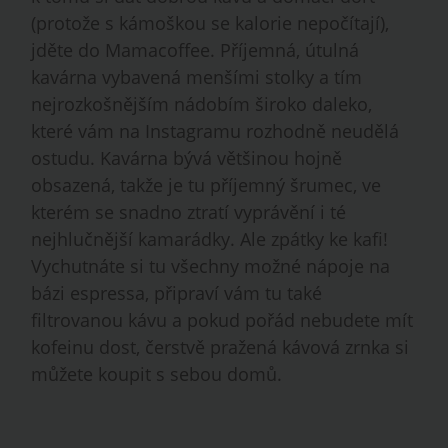
(protože s kámoškou se kalorie nepočítají),
jděte do Mamacoffee. Příjemná, útulná
kavárna vybavená menšími stolky a tím
nejrozkošnějším nádobím široko daleko,
které vám na Instagramu rozhodně neudělá
ostudu. Kavárna bývá většinou hojně
obsazená, takže je tu příjemný šrumec, ve
kterém se snadno ztratí vyprávění i té
nejhlučnější kamarádky. Ale zpátky ke kafi!
Vychutnáte si tu všechny možné nápoje na
bázi espressa, připraví vám tu také
filtrovanou kávu a pokud pořád nebudete mít
kofeinu dost, čerstvě pražená kávová zrnka si
můžete koupit s sebou domů.