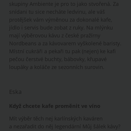
skupiny Ambiente je pro to jako stvořená. Za
snídani tu sice necháte ledvinu, ale váš
protějšek vám výměnou za dokonalé kafe,
jídlo i servis bude zobat z ruky. Na mlýnku
mají výběrovou kávu z české pražírny
Nordbeans a za kávovarem vyškolené baristy.
Místní cukráři a pekaři tu pak (nejen) ke kafi
pečou čerstvé buchty, bábovky, křupavé
loupáky a koláče ze sezonních surovin.
Eska
Když chcete kafe proměnit ve víno
Mít výběr těch nej karlínských kaváren
a nezařadit do něj legendární Můj šálek kávy?