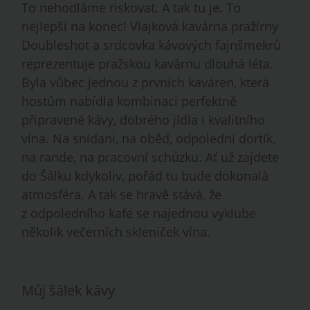
To nehodláme riskovat. A tak tu je. To
nejlepší na konec! Vlajková kavárna pražírny
Doubleshot a srdcovka kávových fajnšmekrů
reprezentuje pražskou kavárnu dlouhá léta.
Byla vůbec jednou z prvních kaváren, která
hostům nabídla kombinaci perfektně
připravené kávy, dobrého jídla i kvalitního
vína. Na snídani, na oběd, odpolední dortík,
na rande, na pracovní schůzku. Ať už zajdete
do Šálku kdykoliv, pořád tu bude dokonalá
atmosféra. A tak se hravě stává, že
z odpoledního kafe se najednou vyklube
několik večerních skleniček vína.
Můj šálek kávy