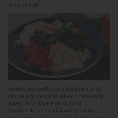
16 do 23 hodin.
Podniky pod značkou Kro (čtěte jako “krů”)
jsou na pražské scéně jedním z nejnovějších
objevů. Ať už zajdete do bistra na
Vinohradské, sousední kavárny a pekárny
nebo do nejnovějšího bistra v Karlíně, bude