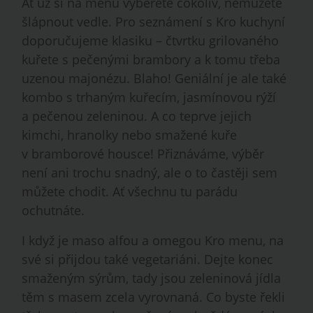
Ať už si na menu vyberete cokoliv, nemůžete
šlápnout vedle. Pro seznámení s Kro kuchyní
doporučujeme klasiku – čtvrtku grilovaného
kuřete s pečenými brambory a k tomu třeba
uzenou majonézu. Blaho! Geniální je ale také
kombo s trhaným kuřecím, jasmínovou rýží
a pečenou zeleninou. A co teprve jejich
kimchi, hranolky nebo smažené kuře
v bramborové housce! Přiznáváme, výběr
není ani trochu snadný, ale o to častěji sem
můžete chodit. Ať všechnu tu parádu
ochutnáte.
I když je maso alfou a omegou Kro menu, na
své si přijdou také vegetariáni. Dejte konec
smaženým sýrům, tady jsou zeleninová jídla
těm s masem zcela vyrovnaná. Co byste řekli