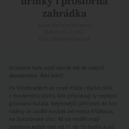
drinky i prostorná
zahrádka
Autor: Barbora Votavová
Datum: 21. 6. 2021
Foto: Barbora Votavová
Grilované kuře patří akorát tak do zlatých
devadesátek. Říká kdo?!
Po Vinohradech se nově může i Karlín těšit
z moderního bistra, kde připravují ty nejlepší
grilovaná kuřata. Nejnovější přírůstek do Kro
rodiny se usídlil kousek od metra Křižíkova,
na Sokolovské ulici. Až na neděli mají
otevřeno každý den od 11 do 15 hodin a od