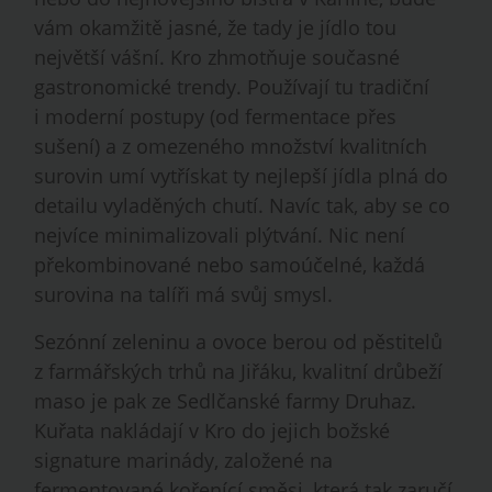
vám okamžitě jasné, že tady je jídlo tou
největší vášní. Kro zhmotňuje současné
gastronomické trendy. Používají tu tradiční
i moderní postupy (od fermentace přes
sušení) a z omezeného množství kvalitních
surovin umí vytřískat ty nejlepší jídla plná do
detailu vyladěných chutí. Navíc tak, aby se co
nejvíce minimalizovali plýtvání. Nic není
překombinované nebo samoúčelné, každá
surovina na talíři má svůj smysl.
Sezónní zeleninu a ovoce berou od pěstitelů
z farmářských trhů na Jiřáku, kvalitní drůbeží
maso je pak ze Sedlčanské farmy Druhaz.
Kuřata nakládají v Kro do jejich božské
signature marinády, založené na
fermentované kořenící směsi, která tak zaručí