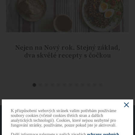
Nejen na Nový rok. Stejný základ,
dva skvělé recepty s čočkou
K přizpůsobení webových stránek vašim potřebám používáme
O NÁS
KONTAKTY
soubory cookies (včetně cookies třetích stran a dalších
analytických technologií). Cookies, které nejsou nezbytné pro
fungování stránky, používáme, pouze pokud jste je aktivovali.
Další informace naleznete v našich zásadách
ochrany osobních