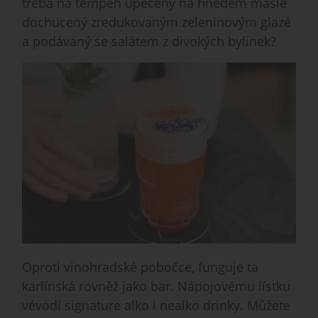
třeba na tempeh upečený na hnědém másle
dochucený zredukovaným zeleninovým glazé
a podávaný se salátem z divokých bylinek?
Oproti vinohradské pobočce, funguje ta
karlínská rovněž jako bar. Nápojovému lístku
vévodí signature alko i nealko drinky. Můžete