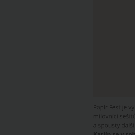
Papír Fest je v
milovníci sešit
a spousty dalš
Karlín se v so