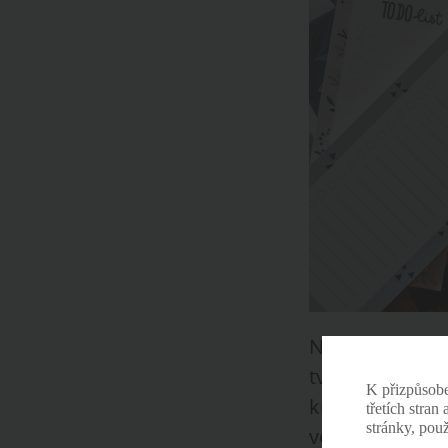
Na papírenském
tvoří pod zna
K přizpůsob
kreslených ilu
třetích stran
stránky, pou
velkého snu tř