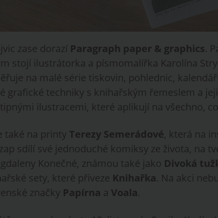
jvic zase dorazí
Paragraph paper & graphics
. P
ým stojí ilustrátorka a písmomalířka Karolína Stry
ěřuje na malé série tiskovin, pohlednic, kalendářů
é grafické techniky s knihařským řemeslem a jeji
vtipnými ilustracemi, které aplikují na všechno, c
e také na printy
Terezy Semerádové
, která na 
zap
sdílí své jednoduché komiksy ze života, na t
agdaleny Konečné, známou také jako
Divoká tuž
ařské sety, které přiveze
Knihařka
. Na akci neb
renské značky
Papírna
a
Voala
.