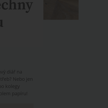
šechny
u
vý diář na
potřeb? Nebo jen
bo kolegy
kolem papíru!