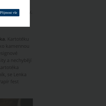
ho projektu
ity, to do listy,
Přijmout vše
u vás provede
ka
. Kartotéku
jako kamennou
esignové
ity a nechybějí
Kartotéka
ník, se Lenka
apír fest