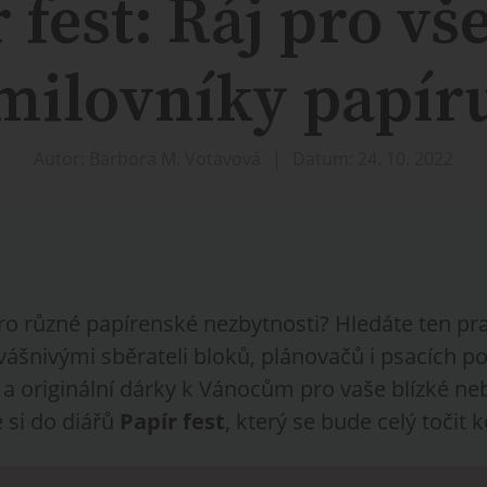
 fest: Ráj pro v
milovníky papír
Autor: Barbora M. Votavová
Datum: 24. 10. 2022
ro různé papírenské nezbytnosti? Hledáte ten pra
e vášnivými sběrateli bloků, plánovačů i psacích 
 a originální dárky k Vánocům pro vaše blízké ne
e si do diářů
Papír fest
, který se bude celý točit 