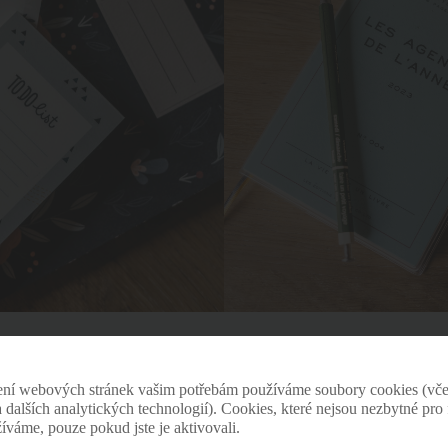
 festivalu nesmí samozřejmě chybět jeho zaklad
čkou
printintin
. Malé papírnictví s produkty zalo
ení webových stránek vašim potřebám používáme soubory cookies (vče
stracích a hravém ručním písmu vzniklo v roce 20
 a dalších analytických technologií). Cookies, které nejsou nezbytné pr
žíváme, pouze pokud jste je aktivovali.
í kamarádek. Na vysoké škole je dala dohromady