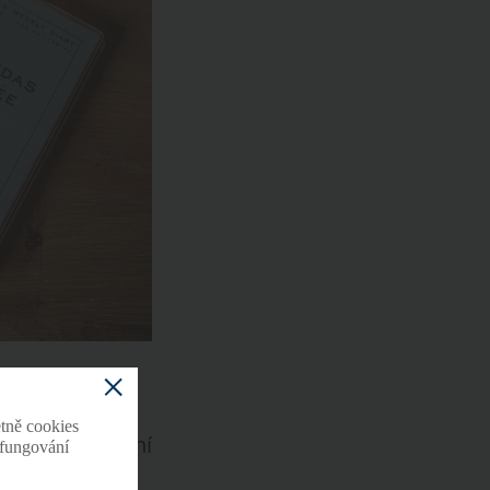
atelky, které
ženými na
tně cookies
17 coby splnění
o fungování
 vášeň pro