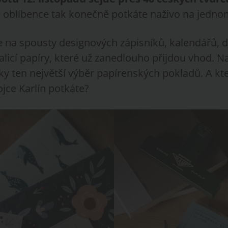
 oblíbence tak konečně potkáte naživo na jedno
e na spousty designových zápisníků, kalendářů, d
licí papíry, které už zanedlouho přijdou vhod. Na
ky ten největší výběr papírenských pokladů. A kt
jce Karlín potkáte?