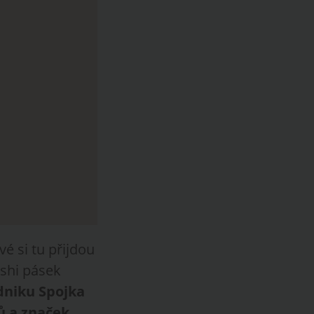
é si tu přijdou
ashi pásek
dniku Spojka
ů a značek.