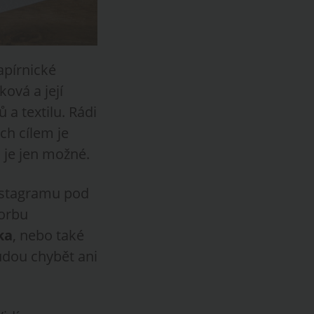
apírnické
ková a její
 a textilu. Rádi
ch cílem je
o je jen možné.
instagramu pod
vorbu
ka
, nebo také
udou chybět ani