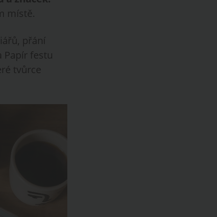
m místě.
iářů, přání
 Papír festu
eré tvůrce