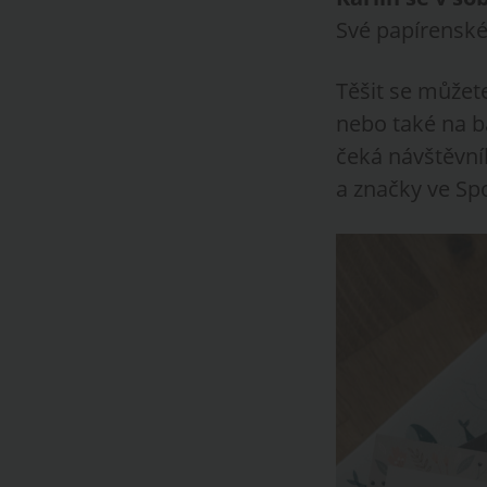
Své papírenské
Těšit se můžet
nebo také na ba
čeká návštěvní
a značky ve Spo