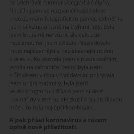
se odehrával sum­mit visegrádské čtyřky.
Naučila jsem se nazpaměť každé slovo,
protože mám fotografickou paměť. Odměřila
jsem si vstup přesně na čtyři minuty. Byla
jsem brutálně nervózní, ale celou tu
naučenou řeč jsem zvládla. Následovalo
moje nejšťastnější a nejzábavnější období
v televizi. Koketovala jsem s moderováním,
jezdila na zahraniční cesty, byla jsem
s Člověkem v tísni v Moldavsku, pokrývala
jsem unijní summity, byla jsem
ve Washingtonu. Užívala jsem si dost
novinařiny v terénu, ale zkusila si i studiovou
práci. To byla nejlepší kombinace.
A pak přišel koronavirus a rázem
úplně nové příležitosti.