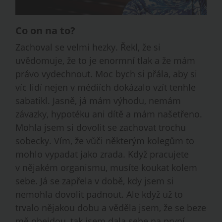
Co on na to?
Zachoval se velmi hezky. Řekl, že si
uvědomuje, že to je enormní tlak a že mám
právo vydechnout. Moc bych si přála, aby si
víc lidí nejen v médiích dokázalo vzít tenhle
sabatikl. Jasně, já mám výhodu, nemám
závazky, hypotéku ani dítě a mám našetřeno.
Mohla jsem si dovolit se zachovat trochu
sobecky. Vím, že vůči některým kolegům to
mohlo vypadat jako zrada. Když pracujete
v nějakém organismu, musíte koukat kolem
sebe. Já se zapřela v době, kdy jsem si
nemohla dovolit padnout. Ale když už to
trvalo nějakou dobu a věděla jsem, že se beze
mě obejdou, tak jsem dala sebe na první