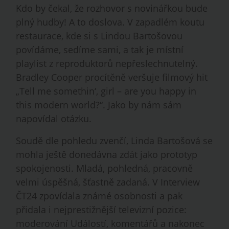
Kdo by čekal, že rozhovor s novinářkou bude
plný hudby! A to doslova. V zapadlém koutu
restaurace, kde si s Lindou Bartošovou
povídáme, sedíme sami, a tak je místní
playlist z reproduktorů nepřeslechnutelný.
Bradley Cooper procítěně veršuje filmový hit
„Tell me somethin‘, girl – are you happy in
this modern world?“. Jako by nám sám
napovídal otázku.
Soudě dle pohledu zvenčí, Linda Bartošová se
mohla ještě donedávna zdát jako prototyp
spokojenosti. Mladá, pohledná, pracovně
velmi úspěšná, šťastně zadaná. V Interview
ČT24 zpovídala známé osobnosti a pak
přidala i nejprestižnější televizní pozice:
moderování Událostí, komentářů a nakonec