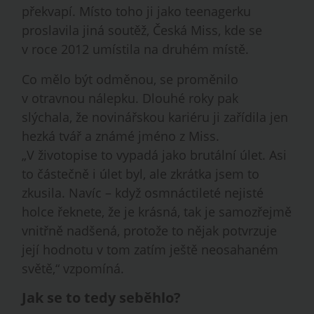
překvapí. Místo toho ji jako teenagerku
proslavila jiná soutěž, Česká Miss, kde se
v roce 2012 umístila na druhém místě.
Co mělo být odměnou, se proměnilo
v otravnou nálepku. Dlouhé roky pak
slýchala, že novinářskou kariéru ji zařídila jen
hezká tvář a známé jméno z Miss.
„V životopise to vypadá jako brutální úlet. Asi
to částečně i úlet byl, ale zkrátka jsem to
zkusila. Navíc – když osmnáctileté nejisté
holce řeknete, že je krásná, tak je samozřejmě
vnitřně nadšená, protože to nějak potvrzuje
její hodnotu v tom zatím ještě neosahaném
světě,“ vzpomíná.
Jak se to tedy seběhlo?