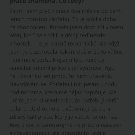
práce znamená. Co tedy?
Zatím jsem pryč z práce dva měsíce po osmi
letech nonstop zápřahu. To je krátká doba
na zhodnocení. Potkala jsem dost lidí v mém
věku, kteří se sbalili a dělají teď někde
v hostelu. To je krásně romantické, ale když
jsem je pozorovala, tak mi došlo, že to vůbec
není moje cesta. Nejsem typ, který by
zanechal solidní práce a jel vyučovat jógu
na Kostariku jen proto, že jsem unavená.
Nevzdávám se. Potřebuji mít pevnou půdu
pod nohama, která mě nějak naplňuje. Ale
určitě jsem si uvědomila, že potřebuji větší
balanc. Už dlouho si uvědomuji, že není
zdravý kult práce, který je všude kolem nás.
Ano, život je samozřejmě i o práci a nasazení
a cílevědomosti, ale opravdu to takhle