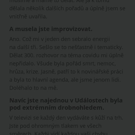
dělala několik dalších pořadů a úplně jsem se
vnitřně uvařila.
A musela jste improvizovat.
Ano. Což mi v jeden den sebralo energii
na další tři. Sešlo se to nešťastně i tematicky.
Dělat 300. rozhovor na téma covidu mi úplně
nepřidalo. Všude byla pořád smrt, nemoc,
hrůza, krize. Jasně, patří to k novinářské práci
a byla to hlavní agenda, ale jsme jenom lidi.
Doléhalo to na mě.
Navíc jste najednou v Událostech byla
pod extrémním drobnohledem.
V televizi se každý den vydáváte s kůží na trh.
Jste pod ohromným tlakem ve všech
směrech. Každý vidí každou vaši chybu.