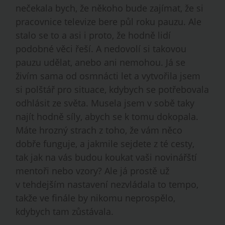
nečekala bych, že někoho bude zajímat, že si
pracovnice televize bere půl roku pauzu. Ale
stalo se to a asi i proto, že hodně lidí
podobné věci řeší. A nedovolí si takovou
pauzu udělat, anebo ani nemohou. Já se
živím sama od osmnácti let a vytvořila jsem
si polštář pro situace, kdybych se potřebovala
odhlásit ze světa. Musela jsem v sobě taky
najít hodně síly, abych se k tomu dokopala.
Máte hrozný strach z toho, že vám něco
dobře funguje, a jakmile sejdete z té cesty,
tak jak na vás budou koukat vaši novinářští
mentoři nebo vzory? Ale já prostě už
v tehdejším nastavení nezvládala to tempo,
takže ve finále by nikomu neprospělo,
kdybych tam zůstávala.