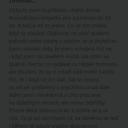
změnilo…
Vždycky jsem kupříkladu chtěla dostat
Novinářskou křepelku pro žurnalisty do 33
let. A teď je mi to jedno. Co se tím změní,
když to získáte? Obětovat na oltář duševní
pohodu nebo vztahy s okolím, to je zbytečné.
Jsem naopak ráda, že jsem schopná říct ne,
i když jsem na skvělém místě, ale cítím se
špatně. Nechci to vydávat za nějaké hrdinství,
ale doufám, že by si mladí lidé mohli častěji
říct, že i když se jim daří, tak to nestojí
za zdraví, problémy s psychikou a tak dále.
Stále jsem cílevědomá a chci pracovat
na důležitých věcech, ale mimo žebříčky.
Prostě dělat dobrou práci a dobře se u ní
cítit. To je asi ten hlavní cíl, ke kterému se teď
i během té pauzy snažím dopracovat.