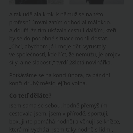
A tak udělala krok, k němuž se na této
profesní úrovni zatím odhodlal málokdo.
A doufá, že tím ukázala cestu i dalším, kteří
by se do podobné situace mohli dostat.
„Chci, abychom já i moje děti vyrůstaly
ve společnosti, kde říct, že nemůžu, je projev
síly, a ne slabosti,“ tvrdí 28letá novinářka.
Potkáváme se na konci února, za pár dní
končí druhý měsíc jejího volna.
Co teď děláte?
Jsem sama se sebou, hodně přemýšlím,
cestovala jsem, jsem v přírodě, sportuji,
boxuji (to pomáhá hodně) a věnuji se knížce,
která mi vychází. Jsem taky hodně s lidmi,