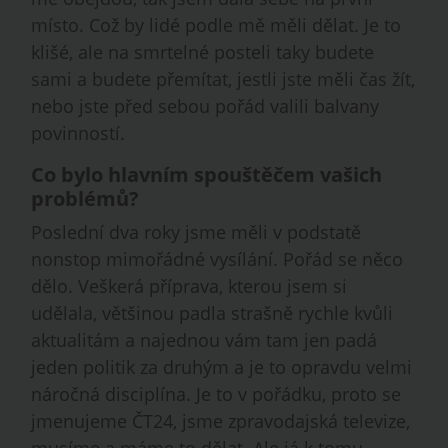
místo. Což by lidé podle mě měli dělat. Je to
klišé, ale na smrtelné posteli taky budete
sami a budete přemítat, jestli jste měli čas žít,
nebo jste před sebou pořád valili balvany
povinností.
Co bylo hlavním spouštěčem vašich
problémů?
Poslední dva roky jsme měli v podstatě
nonstop mimořádné vysílání. Pořád se něco
dělo. Veškerá příprava, kterou jsem si
udělala, většinou padla strašně rychle kvůli
aktualitám a najednou vám tam jen padá
jeden politik za druhým a je to opravdu velmi
náročná disciplína. Je to v pořádku, proto se
jmenujeme ČT24, jsme zpravodajská televize,
musíme a máme to dělat. Ale já k tomu