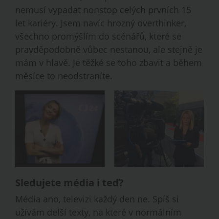
nemusí vypadat nonstop celých prvních 15
let kariéry. Jsem navíc hrozný overthinker,
všechno promýšlím do scénářů, které se
pravděpodobně vůbec nestanou, ale stejně je
mám v hlavě. Je těžké se toho zbavit a během
měsíce to neodstraníte.
Sledujete média i teď?
Média ano, televizi každý den ne. Spíš si
užívám delší texty, na které v normálním