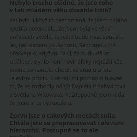
Nebylo trochu ošidné, že jste toho
v tak mladém věku dosáhla tolik?
Asi bylo. I když to neznamená, že jsem naplno
využila poten­ciálu, že jsem byla ve všech
pořadech skvělá; to ještě bude trvat spoustu
let, než naberu zkušenosti. Samotnou mě
překvapilo, když mi řekli, že budu dělat
Události. Byť to není novinářsky nejtěžší věc,
pokud se naučíte chodit ve studiu a jste
televizní profík. K té roli mi pomohlo hlavně
to, že se rozhodly odejít Daniela Písařovicová
a Světlana Witowská. Každopádně jsem ráda,
že jsem si to vyzkoušela.
Zprvu jste o takových metách snila.
Chtěla jste se propracovávat televizní
hierarchií. Postupně se to ale