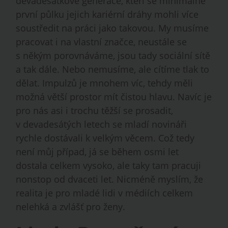
devadesátkové generace, kteří se minimálně
první půlku jejich kariérní dráhy mohli více
soustředit na práci jako takovou. My musíme
pracovat i na vlastní značce, neustále se
s někým porovnáváme, jsou tady sociální sítě
a tak dále. Nebo nemusíme, ale cítíme tlak to
dělat. Impulzů je mnohem víc, tehdy měli
možná větší prostor mít čistou hlavu. Navíc je
pro nás asi i trochu těžší se prosadit,
v devadesátých letech se mladí novináři
rychle dostávali k velkým věcem. Což tedy
není můj případ, já se během osmi let
dostala celkem vysoko, ale taky tam pracuji
nonstop od dvaceti let. Nicméně myslím, že
realita je pro mladé lidi v médiích celkem
nelehká a zvlášť pro ženy.