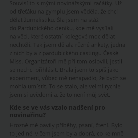
Souvisí to s mými novinářskými začátky. Už
od třeťáku na gymplu jsem věděla, že chci
dělat žurnalistiku. Šla jsem na stáž
do Pardubického deníku, kde mě vysílali
na věci, které ostatní kolegové moc dělat
nechtěli. Tak jsem dělala různé ankety, jedna
z nich byla z pardubického castingu České
Miss. Organizátoři mě při tom oslovili, jestli
se nechci přihlásit. Brala jsem to spíš jako
experiment, vůbec mě nenapadlo, že bych se
mohla umístit. To se stalo, ale velmi rychle
jsem si uvědomila, že to není můj svět.
Kde se ve vás vzalo nadšení pro
novinařinu?
Hrozně mě bavily příběhy, psaní, čtení. Bylo
to jediné, v čem jsem byla dobrá, co ke mně