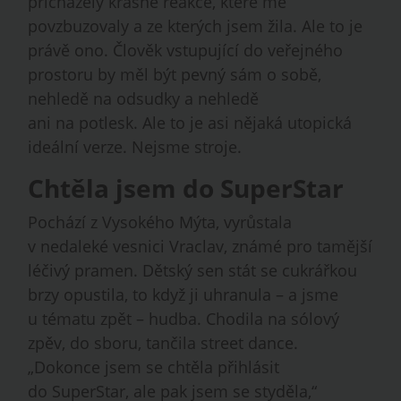
přicházely krásné reakce, které mě
povzbuzovaly a ze kterých jsem žila. Ale to je
právě ono. Člověk vstupující do veřejného
prostoru by měl být pevný sám o sobě,
nehledě na odsudky a nehledě
ani na potlesk. Ale to je asi nějaká utopická
ideální verze. Nejsme stroje.
Chtěla jsem do SuperStar
Pochází z Vysokého Mýta, vyrůstala
v nedaleké vesnici Vraclav, známé pro tamější
léčivý pramen. Dětský sen stát se cukrářkou
brzy opustila, to když ji uhranula – a jsme
u tématu zpět – hudba. Chodila na sólový
zpěv, do sboru, tančila street dance.
„Dokonce jsem se chtěla přihlásit
do SuperStar, ale pak jsem se styděla,“