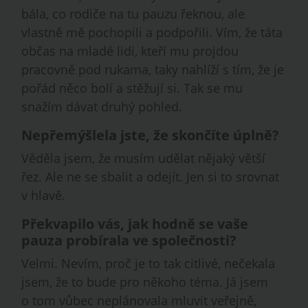
bála, co rodiče na tu pauzu řeknou, ale
vlastně mě pochopili a podpořili. Vím, že táta
občas na mladé lidi, kteří mu projdou
pracovně pod rukama, taky nahlíží s tím, že je
pořád něco bolí a stěžují si. Tak se mu
snažím dávat druhý pohled.
Nepřemýšlela jste, že skončíte úplně?
Věděla jsem, že musím udělat nějaký větší
řez. Ale ne se sbalit a odejít. Jen si to srovnat
v hlavě.
Překvapilo vás, jak hodně se vaše
pauza probírala ve společnosti?
Velmi. Nevím, proč je to tak citlivé, nečekala
jsem, že to bude pro někoho téma. Já jsem
o tom vůbec neplánovala mluvit veřejně,