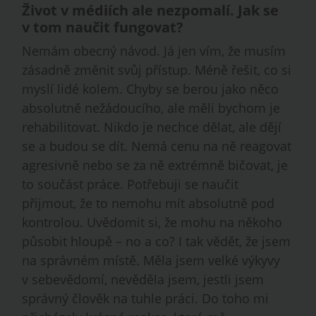
Život v médiích ale nezpomalí. Jak se
v tom naučit fungovat?
Nemám obecný návod. Já jen vím, že musím
zásadně změnit svůj přístup. Méně řešit, co si
myslí lidé kolem. Chyby se berou jako něco
absolutně nežádoucího, ale měli bychom je
rehabilitovat. Nikdo je nechce dělat, ale dějí
se a budou se dít. Nemá cenu na ně reagovat
agresivně nebo se za ně extrémně bičovat, je
to součást práce. Potřebuji se naučit
přijmout, že to nemohu mít absolutně pod
kontrolou. Uvědomit si, že mohu na někoho
působit hloupě – no a co? I tak vědět, že jsem
na správném místě. Měla jsem velké výkyvy
v sebevědomí, nevěděla jsem, jestli jsem
správný člověk na tuhle práci. Do toho mi