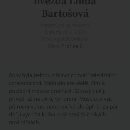
hvězda Linda
Bartošová
Autor: Ondřej Novotný
Datum: 19. 4. 2022
Foto: Vojtěch Veškrna
Zdroj:
Proč ne ?!
Roky byla jednou z hlavních tváří televizního
zpravodajství. Málokdo ale věděl, čím si
poslední měsíce prochází. Sžíravý tlak ji
přivedl až na okraj vyhoření. Musela si vzít
půlroční volno, neodpočívá ale úplně. Za pár
dní jí vychází kniha o výrazných českých
novinářkách.