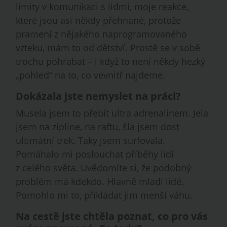
limity v komunikaci s lidmi, moje reakce,
které jsou asi někdy přehnané, protože
pramení z nějakého naprogramovaného
vzteku, mám to od dětství. Prostě se v sobě
trochu pohrabat – i když to není někdy hezký
„pohled“ na to, co vevnitř najdeme.
Dokázala jste nemyslet na práci?
Musela jsem to přebít ultra adrenalinem. Jela
jsem na zipline, na raftu, šla jsem dost
ultimátní trek. Taky jsem surfovala.
Pomáhalo mi poslouchat příběhy lidí
z celého světa. Uvědomíte si, že podobný
problém má kdekdo. Hlavně mladí lidé.
Pomohlo mi to, přikládat jim menší váhu.
Na cestě jste chtěla poznat, co pro vás