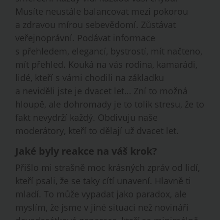
Musíte neustále balancovat mezi pokorou
a zdravou mírou sebevědomí. Zůstávat
veřejnoprávní. Podávat informace
s přehledem, elegancí, bystrostí, mít načteno,
mít přehled. Kouká na vás rodina, kamarádi,
lidé, kteří s vámi chodili na základku
a neviděli jste je dvacet let… Zní to možná
hloupě, ale dohromady je to tolik stresu, že to
fakt nevydrží každý. Obdivuju naše
moderátory, kteří to dělají už dvacet let.
Jaké byly reakce na váš krok?
Přišlo mi strašně moc krásných zpráv od lidí,
kteří psali, že se taky cítí unavení. Hlavně ti
mladí. To může vypadat jako paradox, ale
myslím, že jsme v jiné situaci než novináři