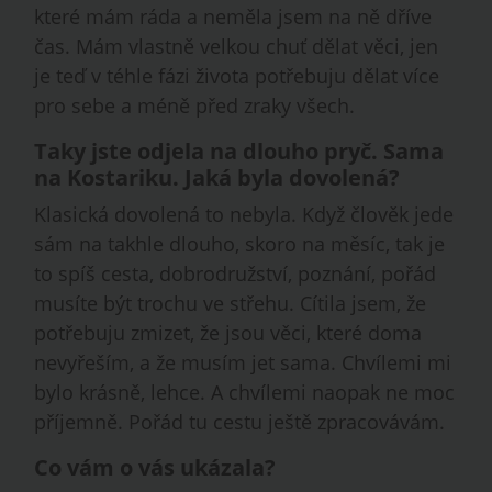
které mám ráda a neměla jsem na ně dříve
čas. Mám vlastně velkou chuť dělat věci, jen
je teď v téhle fázi života potřebuju dělat více
pro sebe a méně před zraky všech.
Taky jste odjela na dlouho pryč. Sama
na Kostariku. Jaká byla dovolená?
Klasická dovolená to nebyla. Když člověk jede
sám na takhle dlouho, skoro na měsíc, tak je
to spíš cesta, dobrodružství, poznání, pořád
musíte být trochu ve střehu. Cítila jsem, že
potřebuju zmizet, že jsou věci, které doma
nevyřeším, a že musím jet sama. Chvílemi mi
bylo krásně, lehce. A chvílemi naopak ne moc
příjemně. Pořád tu cestu ještě zpracovávám.
Co vám o vás ukázala?