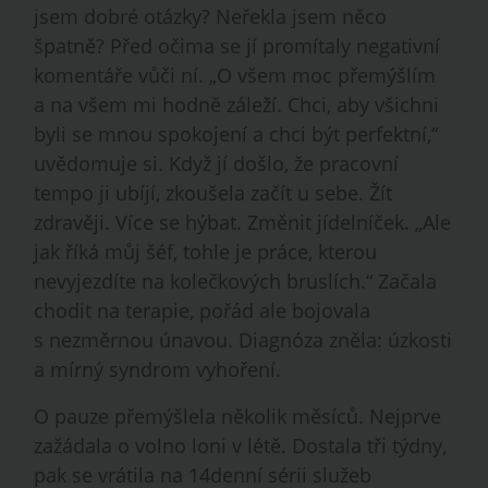
jsem dobré otázky? Neřekla jsem něco
špatně? Před očima se jí promítaly negativní
komentáře vůči ní. „O všem moc přemýšlím
a na všem mi hodně záleží. Chci, aby všichni
byli se mnou spokojení a chci být perfektní,“
uvědomuje si. Když jí došlo, že pracovní
tempo ji ubíjí, zkoušela začít u sebe. Žít
zdravěji. Více se hýbat. Změnit jídelníček. „Ale
jak říká můj šéf, tohle je práce, kterou
nevyjezdíte na kolečkových bruslích.“ Začala
chodit na terapie, pořád ale bojovala
s nezměrnou únavou. Diagnóza zněla: úzkosti
a mírný syndrom vyhoření.
O pauze přemýšlela několik měsíců. Nejprve
zažádala o volno loni v létě. Dostala tři týdny,
pak se vrátila na 14denní sérii služeb