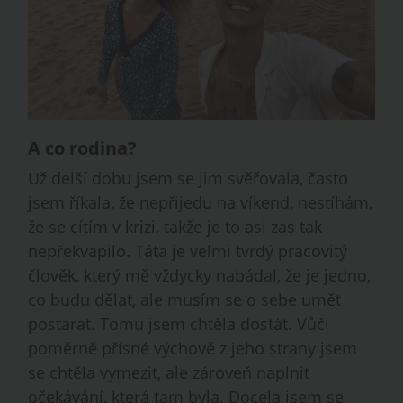
A co rodina?
Už delší dobu jsem se jim svěřovala, často
jsem říkala, že nepřijedu na víkend, nestíhám,
že se cítím v krizi, takže je to asi zas tak
nepřekvapilo. Táta je velmi tvrdý pracovitý
člověk, který mě vždycky nabádal, že je jedno,
co budu dělat, ale musím se o sebe umět
postarat. Tomu jsem chtěla dostát. Vůči
poměrně přísné výchově z jeho strany jsem
se chtěla vymezit, ale zároveň naplnit
očekávání, která tam byla. Docela jsem se