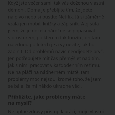
Když jste večer sami, tak vás doženou vlastní
démoni. Doma je přebíjíte tím, že jdete
na pivo nebo si pustíte Netflix. Já si záměrně
vzala jen mobil, knížky a zápisník. A zjistila
jsem, že je docela náročné se popasovat
s prostorem, po kterém tak toužíte, on tam
najednou po letech je a vy nevíte, jak ho
zaplnit. Od problémů navíc neodjedete pryč.
Jen potřebujete mít čas přemýšlet nad tím,
jak s nimi pracovat v každodenním režimu.
Ne na pláži na nádherném místě, tam
problémy moc nejsou, kromě toho, že jsem
se bála, že mi někdo ukradne věci.
Přiblížíte, jaké problémy máte
na mysli?
Ne úplně zdravý přístup k práci, moje vlastní