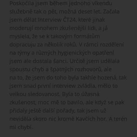
Poskočila jsem během jednoho víkendu
služebně tak o pět, možná deset let. Začala
jsem dělat Interview ČT24, které jinak
moderují mnohem zkušenější lidi, a já
myslela, že se k takovým formátům
dopracuju za několik roků. V rámci rozdělení
na týmy a různých hygienických opatření
jsem ale dostala šanci. Určitě jsem udělala
spoustu chyb a špatných rozhovorů, ale
na to, že jsem do toho byla takhle hozená, tak
jsem snad první interview zvládla, mělo to
velkou sledovanost. Byla to úžasná
zkušenost, moc mě to bavilo, ale když se pak
přidaly ještě další pořady, tak jsem už
neviděla skoro nic kromě Kavčích hor. A terén
mi chybí.