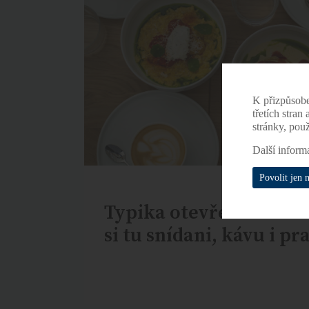
K přizpůsob
třetích stran
stránky, pou
Další inform
Povolit jen 
Typika otevřela v Holeš
si tu snídani, kávu i p