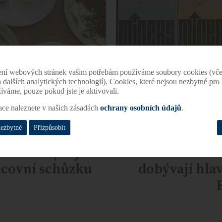
ení webových stránek vašim potřebám používáme soubory cookies (vče
 a dalších analytických technologií). Cookies, které nejsou nezbytné pr
žíváme, pouze pokud jste je aktivovali.
ace naleznete v našich zásadách
ochrany osobních údajů
.
nezbytné
Přizpůsobit
ovicích | dejte
The Miners
racovní schůzku
dobývají hla