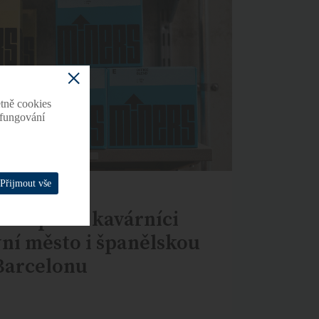
tně cookies
o fungování
Přijmout vše
: Úspěšní kavárníci
vní město i španělskou
Barcelonu