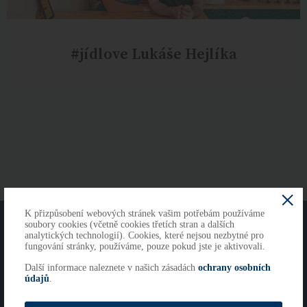
#jídlove Lukáše Hejlíka
K přizpůsobení webových stránek vašim potřebám používáme
O NÁS
KONTAKTY
soubory cookies (včetně cookies třetích stran a dalších
analytických technologií). Cookies, které nejsou nezbytné pro
fungování stránky, používáme, pouze pokud jste je aktivovali.
Další informace naleznete v našich zásadách
ochrany osobních
Copyright 2026
údajů
.
Cookies
Imprint