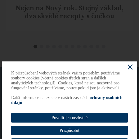
Nejen na Nový rok. Stejný základ,
dva skvělé recepty s čočkou
K přizpůsobení webových stránek vašim potřebám používáme
O NÁS
KONTAKTY
soubory cookies (včetně cookies třetích stran a dalších
analytických technologií). Cookies, které nejsou nezbytné pro
fungování stránky, používáme, pouze pokud jste je aktivovali.
Další informace naleznete v našich zásadách
ochrany osobních
Copyright 2026
údajů
.
Cookies
Imprint
Povolit jen nezbytné
Whistleblowing
Přizpůsobit