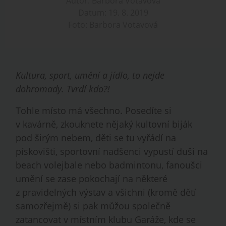
Autor: Barbora Votavová
Datum: 19. 8. 2019
Foto: Barbora Votavová
Kultura, sport, umění a jídlo, to nejde
dohromady. Tvrdí kdo?!
Tohle místo má všechno. Posedíte si
v kavárně, zkouknete nějaký kultovní biják
pod širým nebem, děti se tu vyřádí na
pískovišti, sportovní nadšenci vypustí duši na
beach volejbale nebo badmintonu, fanoušci
umění se zase pokochají na některé
z pravidelných výstav a všichni (kromě dětí
samozřejmě) si pak můžou společně
zatancovat v místním klubu Garáže, kde se